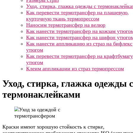
Размеры страз
Уход, стирка, глажка одежды с термонаклейк
Как перевести термотрансфер на плащевую,
курточную ткань термопрессом
Наносим термотрансфер на велюр
Как нанести термотрансфер на кожзам утюго
Как нанести термотрансфер на шифон утюго
Как нанести аппликацию из страз на бифлекс
утюгом
Как перевести термотрансфер на крафтбумагу
утюгом
Клеим аппликации из страз термопрессом
Уход, стирка, глажка одежды 
термонаклейками
Краски имеют хорошую стойкость к стирке,
соответствующую требованиям стандарта ISO (испыта