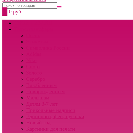
0
0 руб.
СВОЙ ДИЗАЙН
Термотрансферы
Осень
Этикетки
Символика России
Adidas
Nike
Спорт
Золото
Серебро
Влюбленным
Новорожденным
Малышам
Детям 3-7 лет
Прикольные надписи
Единороги, феи, русалки
Новый год
Картинки для печати