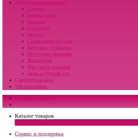
Аппликации из страз
Стразы
Гимнастика
Короны
Сердечки
Звезды
Символика России
Бабочки, стрекозы
Логотипы брендов
Животные
Фигурное катание
Зима и Новый год
Светоотражайка
УФ-наклейки
Каталог товаров
Каталог товаров
×
Сервис и поддержка