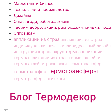
Маркетинг и бизнес
Технологии и производство
Дизайны
О нас: люди, работа... жизнь
Творим добро: акции, распродажи, скидки, под
Оптовикам
аппликации из страз
аппликация из страз
индивидуальная печать
индивидуальный дизайн
инструкция
коронавирус
термоаппликации
термоаппликации из страз
термонаклейки
термонаклейки-раскраски
термотраансферы
термотрансферы
термотрансфер
термотрасферы
этикетки
Блог Термодекор