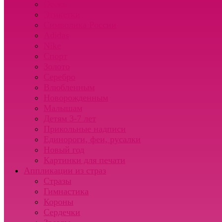
Осень
Этикетки
Символика России
Adidas
Nike
Спорт
Золото
Серебро
Влюбленным
Новорожденным
Малышам
Детям 3-7 лет
Прикольные надписи
Единороги, феи, русалки
Новый год
Картинки для печати
Аппликации из страз
Стразы
Гимнастика
Короны
Сердечки