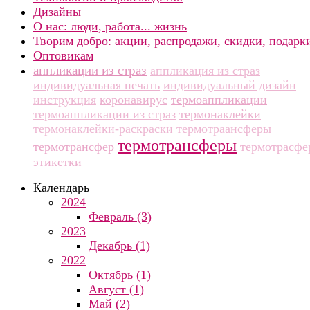
Дизайны
О нас: люди, работа... жизнь
Творим добро: акции, распродажи, скидки, подарк
Оптовикам
аппликации из страз
аппликация из страз
индивидуальная печать
индивидуальный дизайн
инструкция
коронавирус
термоаппликации
термоаппликации из страз
термонаклейки
термонаклейки-раскраски
термотраансферы
термотрансферы
термотрансфер
термотрасфе
этикетки
Календарь
2024
Февраль (3)
2023
Декабрь (1)
2022
Октябрь (1)
Август (1)
Май (2)