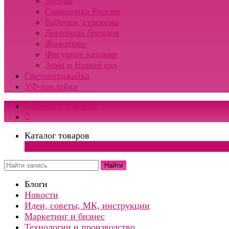
Звезды
Символика России
Бабочки, стрекозы
Логотипы брендов
Животные
Фигурное катание
Зима и Новый год
Светоотражайка
УФ-наклейки
Каталог товаров
Каталог товаров
×
Найти
Блоги
Новости
Идеи, советы, МК, инструкции
Маркетинг и бизнес
Технологии и производство