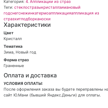
Категория:
4. Аппликации из страз
Теги:
стекло
стразы
кристалл
зима
новый
год
снег
снежинка
термоаппликация
аппликация из
страз
хит
подборка
носки
Характеристики
Цвет
Кристалл
Тематика
Зима, Новый год
Форма страз
Граненные
Оплата и доставка
УСЛОВИЯ ОПЛАТЫ:
После оформления заказа вы будете переправлены н
сайт Ю.Мани (бывший Яндекс.Деньги) для оплаты.