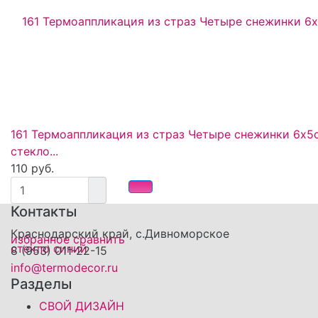
161 Термоаппликация из страз Четыре снежинки 6х5
стекло...
110 руб.
Контакты
Краснодарский край, с.Дивноморское
избранное
сравнить
8 (953) 011-22-15
info@termodecor.ru
Разделы
СВОЙ ДИЗАЙН