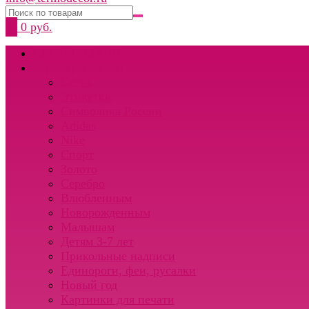
0
0 руб.
СВОЙ ДИЗАЙН
Термотрансферы
Осень
Этикетки
Символика России
Adidas
Nike
Спорт
Золото
Серебро
Влюбленным
Новорожденным
Малышам
Детям 3-7 лет
Прикольные надписи
Единороги, феи, русалки
Новый год
Картинки для печати