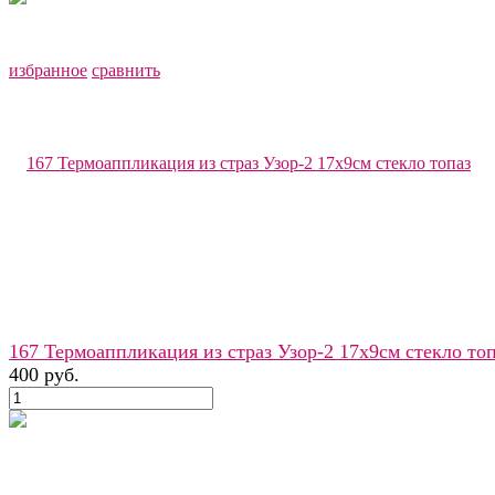
избранное
сравнить
167 Термоаппликация из страз Узор-2 17х9см стекло то
400 руб.