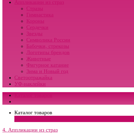
Аппликации из страз
Стразы
Гимнастика
Короны
Сердечки
Звезды
Символика России
Бабочки, стрекозы
Логотипы брендов
Животные
Фигурное катание
Зима и Новый год
Светоотражайка
УФ-наклейки
Каталог товаров
Каталог товаров
×
4. Аппликации из страз