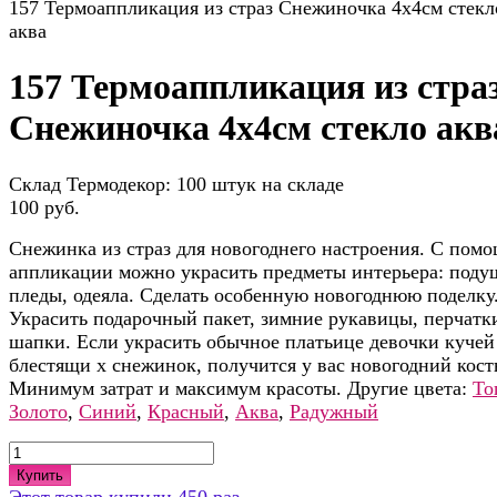
157 Термоаппликация из страз Снежиночка 4х4см стекл
аква
157 Термоаппликация из стра
Снежиночка 4х4см стекло акв
Склад Термодекор:
100 штук на складе
100 руб.
Снежинка из страз для новогоднего настроения. С пом
аппликации можно украсить предметы интерьера: поду
пледы, одеяла. Сделать особенную новогоднюю поделку
Украсить подарочный пакет, зимние рукавицы, перчатк
шапки. Если украсить обычное платьице девочки кучей
блестящи х снежинок, получится у вас новогодний кос
Минимум затрат и максимум красоты. Другие цвета:
То
Золото
,
Синий
,
Красный
,
Аква
,
Радужный
Купить
Этот товар купили 450 раз