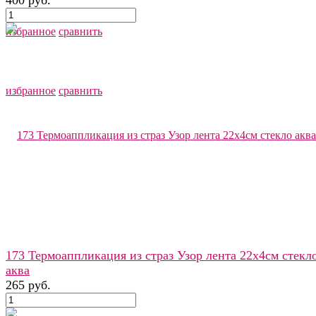
избранное
сравнить
избранное
сравнить
173 Термоаппликация из страз Узор лента 22х4см стекл
аква
265 руб.