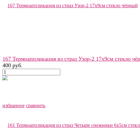
167 Термоаппликация из страз Узор-2 17х9см стекло чё
400 руб.
избранное
сравнить