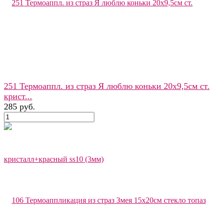
251 Термоаппл. из страз Я люблю коньки 20x9,5см ст.
крист...
285 руб.