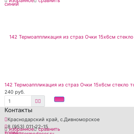
избранное
сравнить
142 Термоаппликация из страз Очки 15х6см стекло т
240 руб.
Контакты
Краснодарский край, с.Дивноморское
8 (953) 011-22-15
избранное
сравнить
info@termodecor.ru