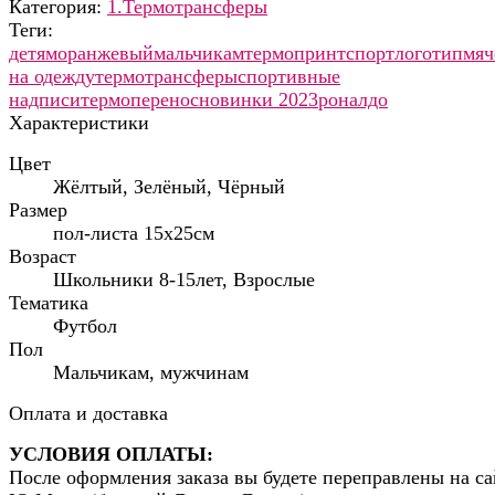
Категория:
1.Термотрансферы
Теги:
детям
оранжевый
мальчикам
термопринт
спорт
логотип
мяч
на одежду
термотрансферы
спортивные
надписи
термоперенос
новинки 2023
роналдо
Характеристики
Цвет
Жёлтый, Зелёный, Чёрный
Размер
пол-листа 15х25см
Возраст
Школьники 8-15лет, Взрослые
Тематика
Футбол
Пол
Мальчикам, мужчинам
Оплата и доставка
УСЛОВИЯ ОПЛАТЫ:
После оформления заказа вы будете переправлены на са