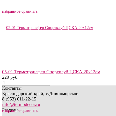
избранное
сравнить
05-01 Термотрансфер Спортклуб ЦСКА 20х12см
229 руб.
Контакты
Краснодарский край, с.Дивноморское
8 (953) 011-22-15
info@termodecor.ru
Разделы
избранное
сравнить