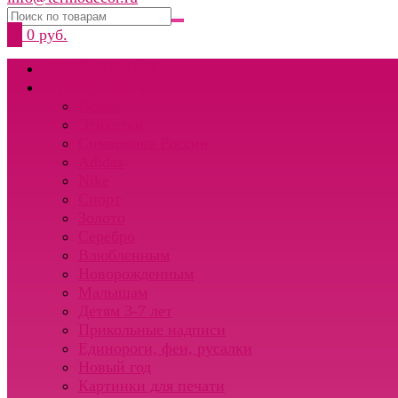
0
0 руб.
СВОЙ ДИЗАЙН
Термотрансферы
Осень
Этикетки
Символика России
Adidas
Nike
Спорт
Золото
Серебро
Влюбленным
Новорожденным
Малышам
Детям 3-7 лет
Прикольные надписи
Единороги, феи, русалки
Новый год
Картинки для печати