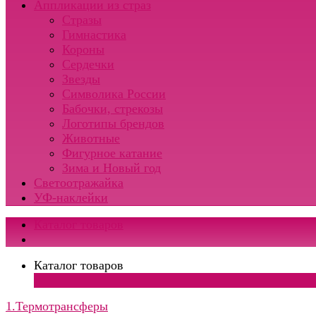
Аппликации из страз
Стразы
Гимнастика
Короны
Сердечки
Звезды
Символика России
Бабочки, стрекозы
Логотипы брендов
Животные
Фигурное катание
Зима и Новый год
Светоотражайка
УФ-наклейки
Каталог товаров
Каталог товаров
×
1.Термотрансферы