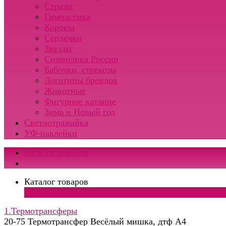
Стразы
Гимнастика
Короны
Сердечки
Звезды
Символика России
Бабочки, стрекозы
Логотипы брендов
Животные
Фигурное катание
Зима и Новый год
Светоотражайка
УФ-наклейки
Каталог товаров
Каталог товаров
×
1.Термотрансферы
20-75 Термотрансфер Весёлый мишка, дтф А4