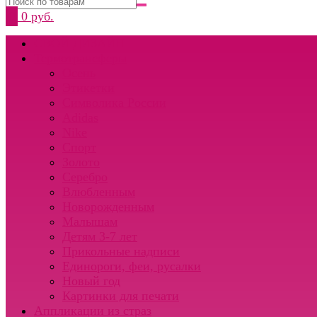
0
0 руб.
СВОЙ ДИЗАЙН
Термотрансферы
Осень
Этикетки
Символика России
Adidas
Nike
Спорт
Золото
Серебро
Влюбленным
Новорожденным
Малышам
Детям 3-7 лет
Прикольные надписи
Единороги, феи, русалки
Новый год
Картинки для печати
Аппликации из страз