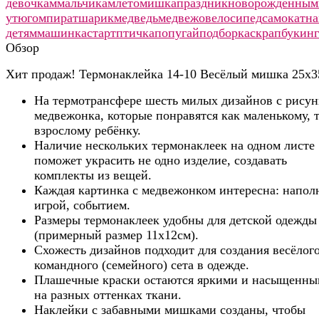
девочкам
мальчикам
лето
мишка
праздник
новорожденным
утюгом
пират
шарик
медведь
медвежо
велосипед
самокат
на
детям
машинка
старт
птичка
попугай
подборка
скрапбукинг
Обзор
Хит продаж! Термонаклейка 14-10 Весёлый мишка 25х3
На термотрансфере шесть милых дизайнов с рису
медвежонка, которые понравятся как маленькому, т
взрослому ребёнку.
Наличие нескольких термонаклеек на одном листе
поможет украсить не одно изделие, создавать
комплекты из вещей.
Каждая картинка с медвежонком интересна: напол
игрой, событием.
Размеры термонаклеек удобны для детской одежды
(примерный размер 11х12см).
Схожесть дизайнов подходит для создания весёлог
командного (семейного) сета в одежде.
Плашечные краски остаются яркими и насыщенн
на разных оттенках ткани.
Наклейки с забавными мишками созданы, чтобы