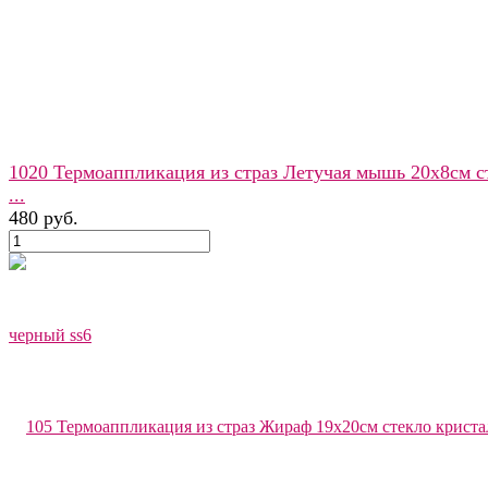
1020 Термоаппликация из страз Летучая мышь 20x8см с
...
480 руб.
избранное
сравнить