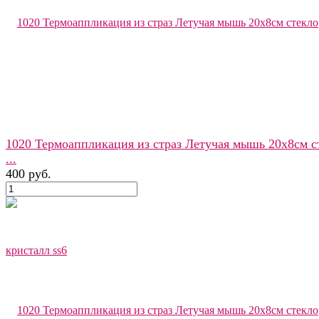
1020 Термоаппликация из страз Летучая мышь 20x8см с
...
400 руб.