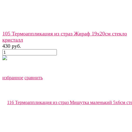
105 Термоаппликация из страз Жираф 19х20см стекло
кристалл
430 руб.
избранное
сравнить
избранное
сравнить