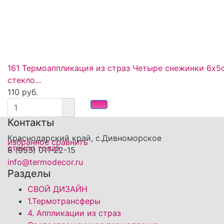
161 Термоаппликация из страз Четыре снежинки 6х5
стекло...
110 руб.
Контакты
Краснодарский край, с.Дивноморское
избранное
сравнить
8 (953) 011-22-15
info@termodecor.ru
Разделы
СВОЙ ДИЗАЙН
1.Термотрансферы
4. Аппликации из страз