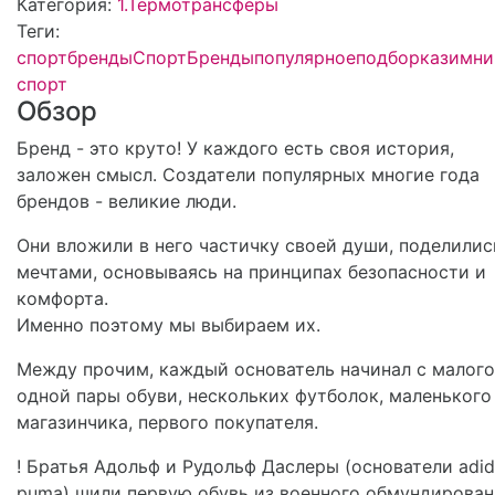
Категория:
1.Термотрансферы
Теги:
спорт
бренды
СпортБренды
популярное
подборка
зимни
спорт
Обзор
Бренд - это круто! У каждого есть своя история,
заложен смысл. Создатели популярных многие года
брендов - великие люди.
Они вложили в него частичку своей души, поделилис
мечтами, основываясь на принципах безопасности и
комфорта.
Именно поэтому мы выбираем их.
Между прочим, каждый основатель начинал с малого
одной пары обуви, нескольких футболок, маленького
магазинчика, первого покупателя.
! Братья Адольф и Рудольф Даслеры (основатели adid
puma) шили первую обувь из военного обмундирован