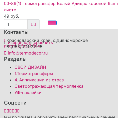
03-86(1) Термотрансфер Белый Адидас короной 6шт 
листе ...
49 руб.
Контакты
Краснодарский край, с.Дивноморское
избранное
сравнить
8 (953) 011-22-15
info@termodecor.ru
Разделы
СВОЙ ДИЗАЙН
1.Термотрансферы
4. Аппликации из страз
Светоотражающая термопленка
УФ-наклейки
Соцсети
Мы получаем и обрабатываем персональные данные