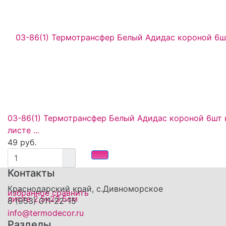
03-86(1) Термотрансфер Белый Адидас короной 6шт 
листе ...
49 руб.
Контакты
Краснодарский край, с.Дивноморское
избранное
сравнить
8 (953) 011-22-15
info@termodecor.ru
Разделы