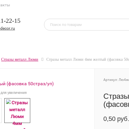
такты
11-22-15
decor.ru
Стразы металл Люми
Стразы металл Люми 4мм желтый (фасовка 50с
Артикул:
Лю4ж
для увеличения
Стразы
(фасовк
0,50 руб