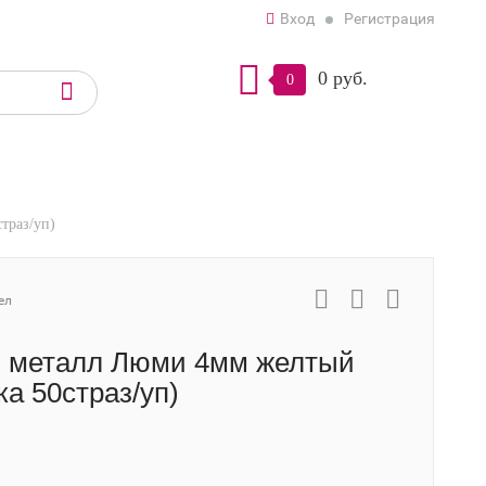
Вход
Регистрация
0 руб.
0
траз/уп)
ел
 металл Люми 4мм желтый
а 50страз/уп)
.