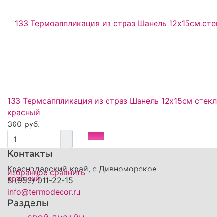
133 Термоаппликация из страз Шанель 12х15см стек
красный
360 руб.
Контакты
Краснодарский край, с.Дивноморское
избранное
сравнить
8 (953) 011-22-15
info@termodecor.ru
Разделы