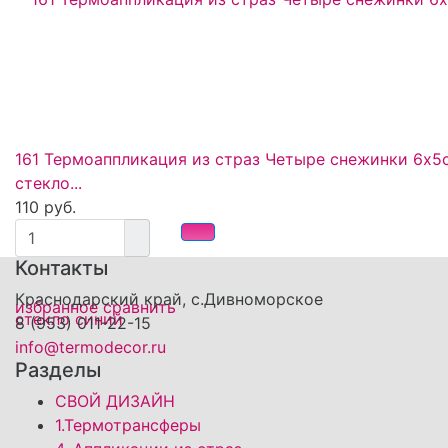
161 Термоаппликация из страз Четыре снежинки 6х5
стекло...
110 руб.
Контакты
Краснодарский край, с.Дивноморское
избранное
сравнить
8 (953) 011-22-15
info@termodecor.ru
Разделы
СВОЙ ДИЗАЙН
1.Термотрансферы