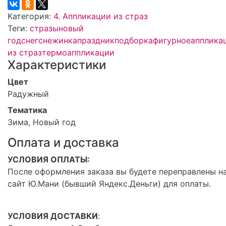
Категория:
4. Аппликации из страз
Теги:
стразы
новый
год
снег
снежинка
праздник
подборка
фигурное
апплика
из страз
термоаппликации
Характеристики
Цвет
Радужный
Тематика
Зима, Новый год
Оплата и доставка
УСЛОВИЯ ОПЛАТЫ:
После оформления заказа вы будете переправлены н
сайт Ю.Мани (бывший Яндекс.Деньги) для оплаты.
УСЛОВИЯ ДОСТАВКИ
: