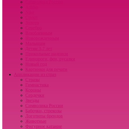
Символика России
Adidas
Nike
Спорт
Золото
Серебро
Влюбленным
Новорожденным
Малышам
Детям 3-7 лет
Прикольные надписи
Единороги, феи, русалки
Новый год
Картинки для печати
Аппликации из страз
Стразы
Гимнастика
Короны
Сердечки
Звезды
Символика России
Бабочки, стрекозы
Логотипы брендов
Животные
Фигурное катание