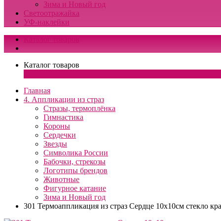
Зима и Новый год
Светоотражайка
УФ-наклейки
Каталог товаров
Каталог товаров
×
Главная
4. Аппликации из страз
Стразы, термоплёнка
Гимнастика
Короны
Сердечки
Звезды
Символика России
Бабочки, стрекозы
Логотипы брендов
Животные
Фигурное катание
Зима и Новый год
301 Термоаппликация из страз Сердце 10х10см стекло кр