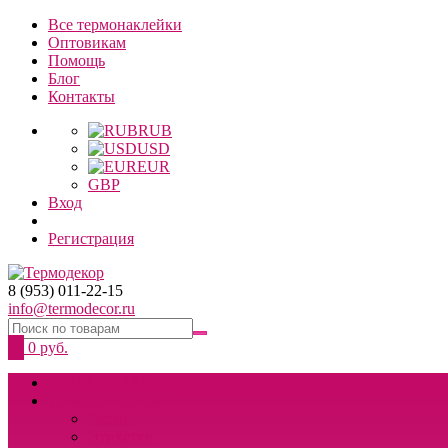
Все термонаклейки
Оптовикам
Помощь
Блог
Контакты
RUB
USD
EUR
GBP
Вход
Регистрация
8 (953) 011-22-15
info@termodecor.ru
0
0 руб.
СВОЙ ДИЗАЙН
Термотрансферы
Осень
Этикетки