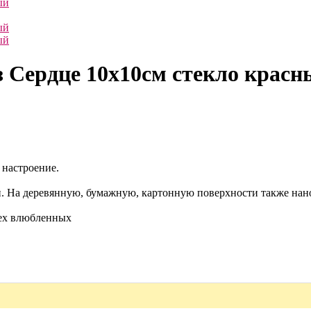
з Сердце 10х10см стекло красн
 настроение.
ни. На деревянную, бумажную, картонную поверхности также нано
сех влюбленных