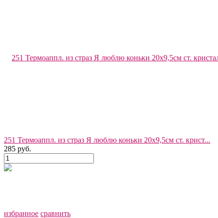
251 Термоаппл. из страз Я люблю коньки 20x9,5см ст. крист...
285 руб.
избранное
сравнить