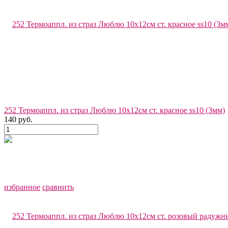
252 Термоаппл. из страз Люблю 10x12см ст. красное ss10 (3мм)
140 руб.
избранное
сравнить