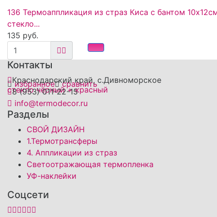
136 Термоаппликация из страз Киса с бантом 10х12с
стекло...
135 руб.
Контакты
Краснодарский край, с.Дивноморское
избранное
сравнить
8 (953) 011-22-15
info@termodecor.ru
Разделы
СВОЙ ДИЗАЙН
1.Термотрансферы
4. Аппликации из страз
Светоотражающая термопленка
УФ-наклейки
Соцсети