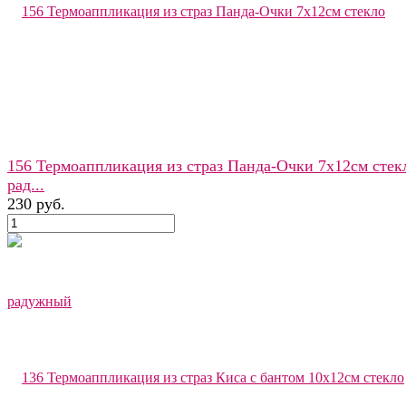
156 Термоаппликация из страз Панда-Очки 7х12см стек
рад...
230 руб.