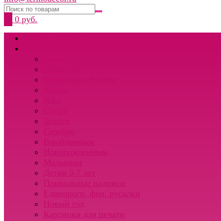
0
0 руб.
СВОЙ ДИЗАЙН
Термотрансферы
Осень
Этикетки
Символика России
Adidas
Nike
Спорт
Золото
Серебро
Влюбленным
Новорожденным
Малышам
Детям 3-7 лет
Прикольные надписи
Единороги, феи, русалки
Новый год
Картинки для печати