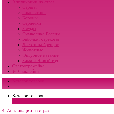
Аппликации из страз
Стразы
Гимнастика
Короны
Сердечки
Звезды
Символика России
Бабочки, стрекозы
Логотипы брендов
Животные
Фигурное катание
Зима и Новый год
Светоотражайка
УФ-наклейки
Каталог товаров
Каталог товаров
×
4. Аппликации из страз