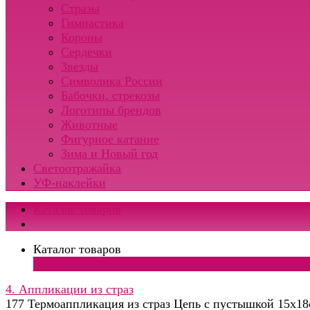
Стразы
Гимнастика
Короны
Сердечки
Звезды
Символика России
Бабочки, стрекозы
Логотипы брендов
Животные
Фигурное катание
Зима и Новый год
Светоотражайка
УФ-наклейки
Каталог товаров
Каталог товаров
×
4. Аппликации из страз
177 Термоаппликация из страз Цепь с пустышкой 15х18