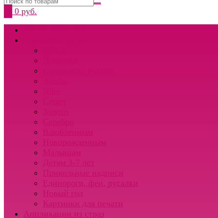
0
0 руб.
СВОЙ ДИЗАЙН
Термотрансферы
Осень
Этикетки
Символика России
Adidas
Nike
Спорт
Золото
Серебро
Влюбленным
Новорожденным
Малышам
Детям 3-7 лет
Прикольные надписи
Единороги, феи, русалки
Новый год
Картинки для печати
Аппликации из страз