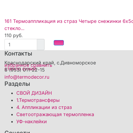
161 Термоаппликация из страз Четыре снежинки 6х5
стекло...
110 руб.
Контакты
Краснодарский край, с.Дивноморское
избранное
сравнить
8 (953) 011-22-15
info@termodecor.ru
Разделы
СВОЙ ДИЗАЙН
1.Термотрансферы
4. Аппликации из страз
Светоотражающая термопленка
УФ-наклейки
Соцсети