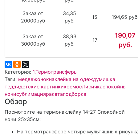
Заказ от
34,35
15
194,65 руб
20000руб
руб.
190,07
Заказ от
38,93
17
30000руб
руб.
руб.
Категория:
1.Термотрансферы
Теги:
медвежонок
наклейка на одежду
мишка
тедди
детские картинки
космос
Лисичка
спокойны
ночи
сублимация
ракета
подборка
Обзор
Посмотрите на термонаклейку 14-27 Спокойной
ночи 25х35см:
На термотрансфере четыре мультяшных рисунк