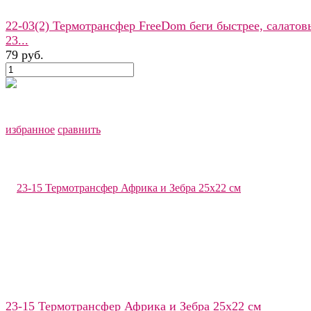
22-03(2) Термотрансфер FreeDom беги быстрее, салато
23...
79 руб.
избранное
сравнить
избранное
сравнить
23-15 Термотрансфер Африка и Зебра 25х22 см