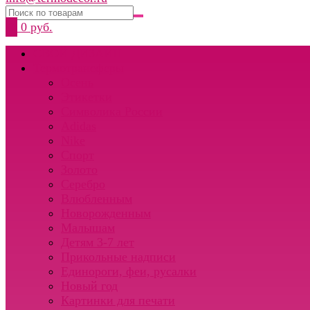
0
0 руб.
СВОЙ ДИЗАЙН
Термотрансферы
Осень
Этикетки
Символика России
Adidas
Nike
Спорт
Золото
Серебро
Влюбленным
Новорожденным
Малышам
Детям 3-7 лет
Прикольные надписи
Единороги, феи, русалки
Новый год
Картинки для печати