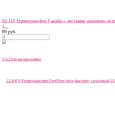
02-119 Термотрансфер Гавайи с листьями оранжево-зел
1...
89 руб.