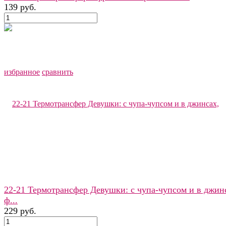
139 руб.
избранное
сравнить
22-21 Термотрансфер Девушки: с чупа-чупсом и в джин
ф...
229 руб.