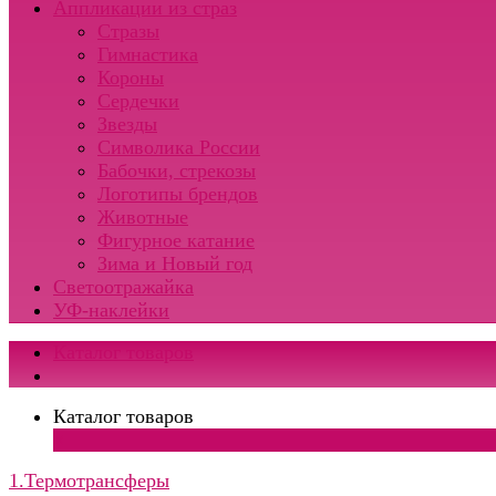
Аппликации из страз
Стразы
Гимнастика
Короны
Сердечки
Звезды
Символика России
Бабочки, стрекозы
Логотипы брендов
Животные
Фигурное катание
Зима и Новый год
Светоотражайка
УФ-наклейки
Каталог товаров
Каталог товаров
×
1.Термотрансферы