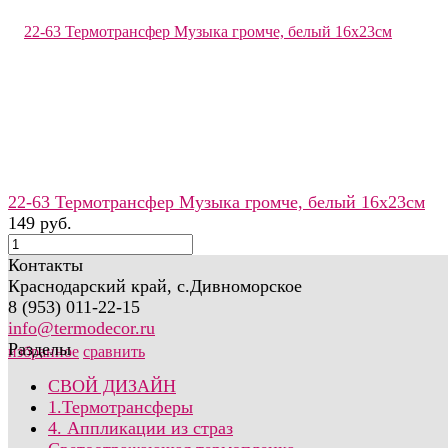
22-63 Термотрансфер Музыка громче, белый 16х23см
149 руб.
Контакты
Краснодарский край, с.Дивноморское
8 (953) 011-22-15
info@termodecor.ru
Разделы
избранное
сравнить
СВОЙ ДИЗАЙН
1.Термотрансферы
4. Аппликации из страз