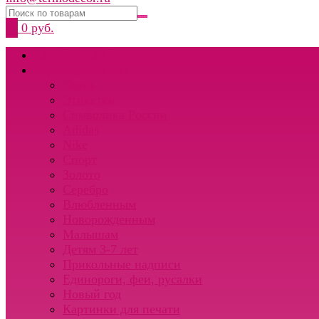
0
0 руб.
СВОЙ ДИЗАЙН
Термотрансферы
Осень
Этикетки
Символика России
Adidas
Nike
Спорт
Золото
Серебро
Влюбленным
Новорожденным
Малышам
Детям 3-7 лет
Прикольные надписи
Единороги, феи, русалки
Новый год
Картинки для печати