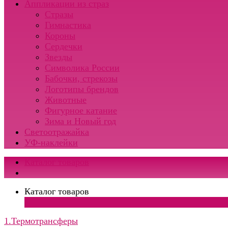
Аппликации из страз
Стразы
Гимнастика
Короны
Сердечки
Звезды
Символика России
Бабочки, стрекозы
Логотипы брендов
Животные
Фигурное катание
Зима и Новый год
Светоотражайка
УФ-наклейки
Каталог товаров
Каталог товаров
×
1.Термотрансферы