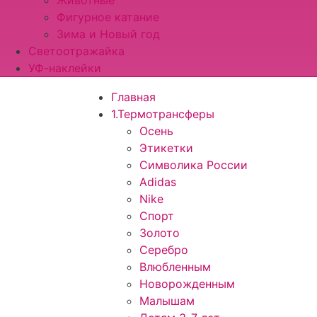
Животные
Фигурное катание
Зима и Новый год
Светоотражайка
УФ-наклейки
Главная
1.Термотрансферы
Осень
Этикетки
Символика России
Adidas
Nike
Спорт
Золото
Серебро
Влюбленным
Новорожденным
Малышам