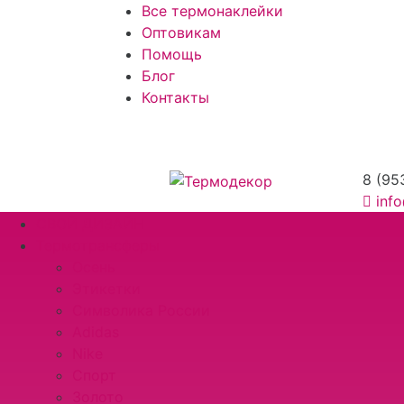
Все термонаклейки
Оптовикам
Помощь
Блог
Контакты
8 (95
inf
СВОЙ ДИЗАЙН
Термотрансферы
Осень
Этикетки
Символика России
Adidas
Nike
Спорт
Золото