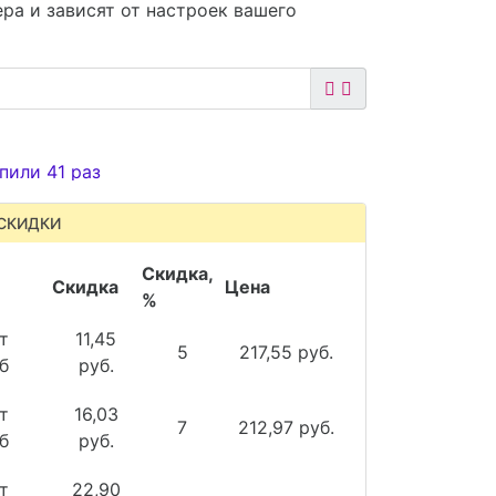
ра и зависят от настроек вашего
пили 41 раз
СКИДКИ
Скидка,
Скидка
Цена
%
т
11,45
5
217,55 руб.
б
руб.
т
16,03
7
212,97 руб.
б
руб.
т
22,90