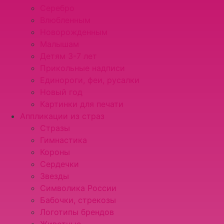
Серебро
Влюбленным
Новорожденным
Малышам
Детям 3-7 лет
Прикольные надписи
Единороги, феи, русалки
Новый год
Картинки для печати
Аппликации из страз
Стразы
Гимнастика
Короны
Сердечки
Звезды
Символика России
Бабочки, стрекозы
Логотипы брендов