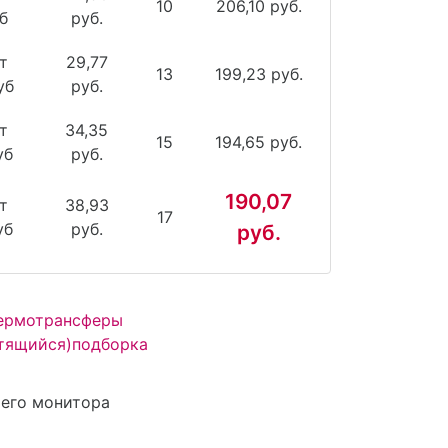
10
206,10 руб.
б
руб.
т
29,77
13
199,23 руб.
уб
руб.
т
34,35
15
194,65 руб.
уб
руб.
190,07
т
38,93
17
уб
руб.
руб.
Термотрансферы
тящийся)
подборка
ашего монитора