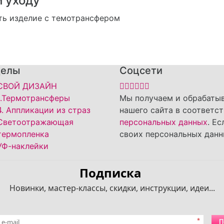
и уходу
делы
Соцсети
СВОЙ ДИЗАЙН
1.Термотрансферы
Мы получаем и обрабаты
4. Аппликации из страз
нашего сайта в соответс
Светоотражающая
персональных данных
. Е
термопленка
своих персональных данн
УФ-наклейки
Подписка
Новинки, мастер-классы, скидки, инструкции, идеи...
*
П