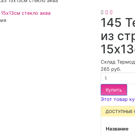
а3 15х13см стекло аква
145 
ния
из ст
15х13
Склад Термод
265 руб.
Купить
Этот товар ку
ДОСТУПНЫЕ 
Название