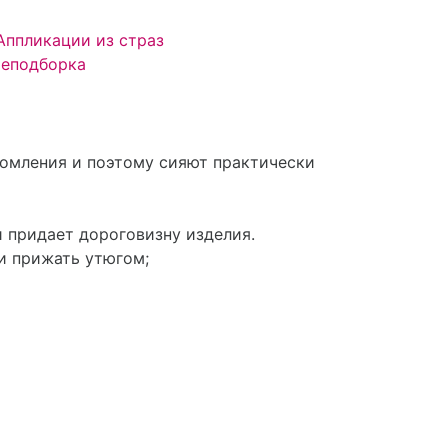
 Аппликации из страз
е
подборка
ломления и поэтому сияют практически
и придает дороговизну изделия.
и прижать утюгом;