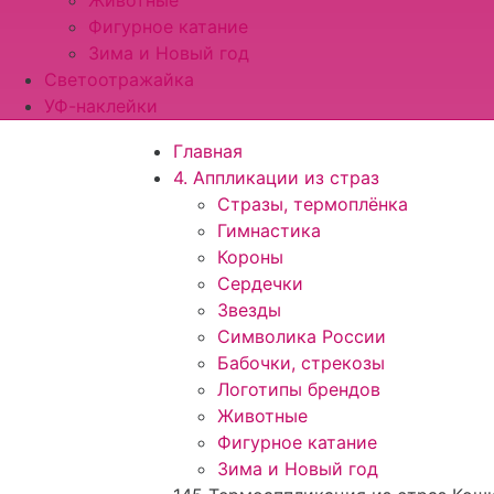
Животные
Фигурное катание
Зима и Новый год
Светоотражайка
УФ-наклейки
Главная
4. Аппликации из страз
Стразы, термоплёнка
Гимнастика
Короны
Сердечки
Звезды
Символика России
Бабочки, стрекозы
Логотипы брендов
Животные
Фигурное катание
Зима и Новый год