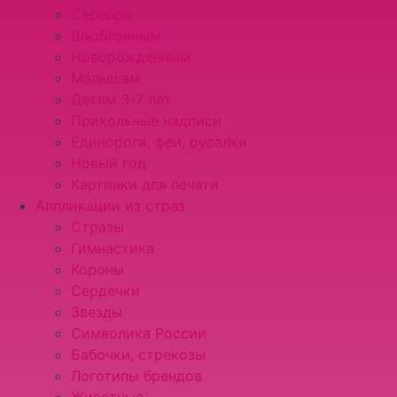
Серебро
Влюбленным
Новорожденным
Малышам
Детям 3-7 лет
Прикольные надписи
Единороги, феи, русалки
Новый год
Картинки для печати
Аппликации из страз
Стразы
Гимнастика
Короны
Сердечки
Звезды
Символика России
Бабочки, стрекозы
Логотипы брендов