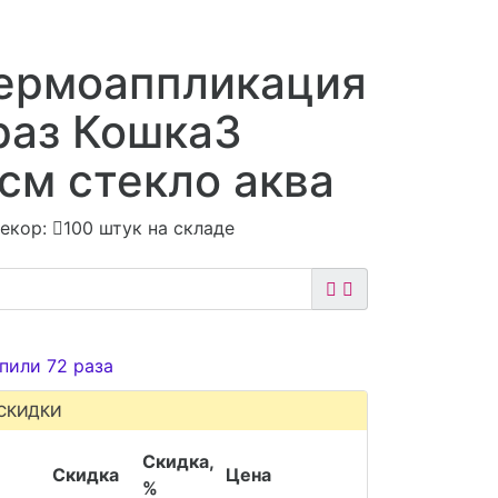
Термоаппликация
раз Кошка3
см стекло аква
екор:
100 штук на складе
пили 72 раза
СКИДКИ
Скидка,
Скидка
Цена
%