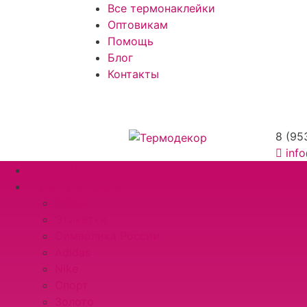
Все термонаклейки
Оптовикам
Помощь
Блог
Контакты
8 (95
inf
СВОЙ ДИЗАЙН
Термотрансферы
Осень
Этикетки
Символика России
Adidas
Nike
Спорт
Золото