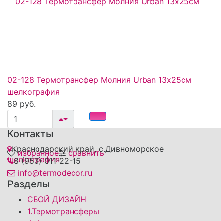
02-128 Термотрансфер Молния Urban 13х25см
шелкография
89 руб.
Контакты
Краснодарский край, с.Дивноморское
избранное
сравнить
8 (953) 011-22-15
info@termodecor.ru
Разделы
СВОЙ ДИЗАЙН
1.Термотрансферы