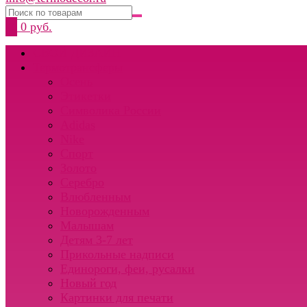
0
0 руб.
СВОЙ ДИЗАЙН
Термотрансферы
Осень
Этикетки
Символика России
Adidas
Nike
Спорт
Золото
Серебро
Влюбленным
Новорожденным
Малышам
Детям 3-7 лет
Прикольные надписи
Единороги, феи, русалки
Новый год
Картинки для печати