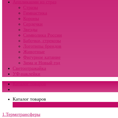
Аппликации из страз
Стразы
Гимнастика
Короны
Сердечки
Звезды
Символика России
Бабочки, стрекозы
Логотипы брендов
Животные
Фигурное катание
Зима и Новый год
Светоотражайка
УФ-наклейки
Каталог товаров
Каталог товаров
×
1.Термотрансферы