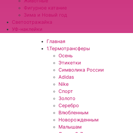
Животные
Фигурное катание
Зима и Новый год
Светоотражайка
УФ-наклейки
Главная
1.Термотрансферы
Осень
Этикетки
Символика России
Adidas
Nike
Спорт
Золото
Серебро
Влюбленным
Новорожденным
Малышам