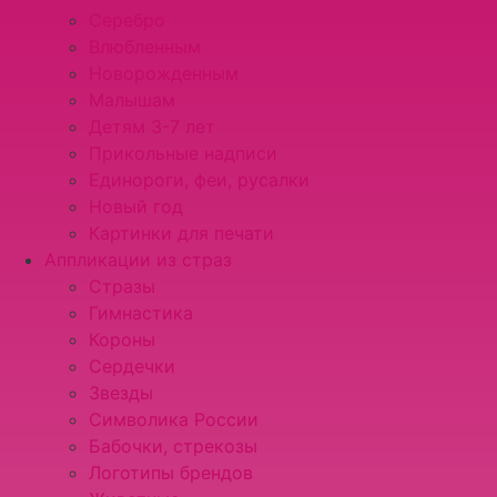
Серебро
Влюбленным
Новорожденным
Малышам
Детям 3-7 лет
Прикольные надписи
Единороги, феи, русалки
Новый год
Картинки для печати
Аппликации из страз
Стразы
Гимнастика
Короны
Сердечки
Звезды
Символика России
Бабочки, стрекозы
Логотипы брендов