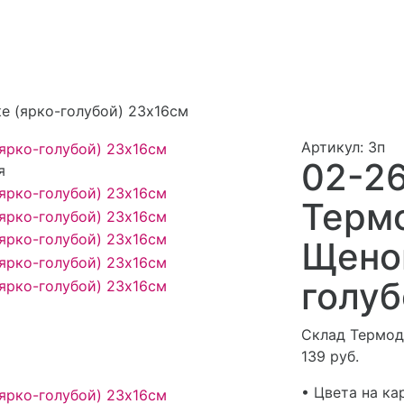
е (ярко-голубой) 23х16см
Артикул:
3п
02-2
я
Терм
Щенок
голуб
Склад Термод
139 руб.
• Цвета на ка