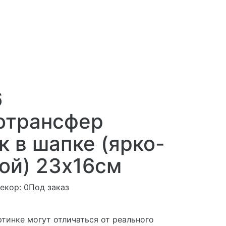
6
отрансфер
 в шапке (ярко-
ой) 23х16см
екор:
0Под заказ
ртинке могут отличаться от реального