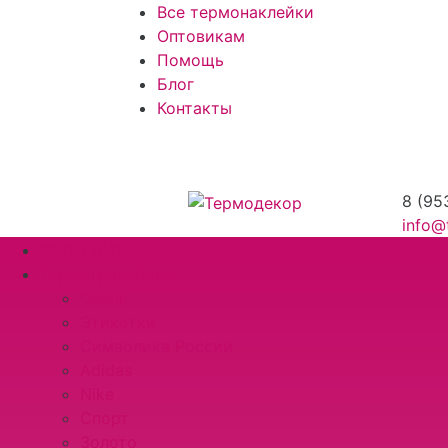
Все термонаклейки
Оптовикам
Помощь
Блог
Контакты
8 (95
info@
СВОЙ ДИЗАЙН
Термотрансферы
Осень
Этикетки
Символика России
Adidas
Nike
Спорт
Золото