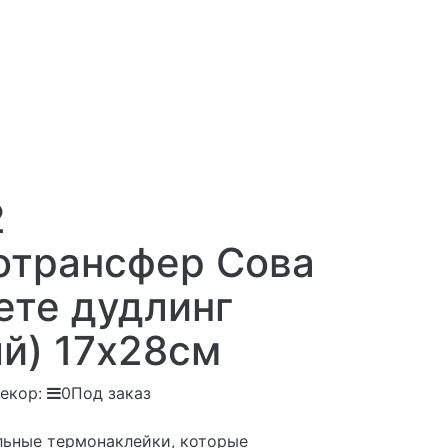
2
отрансфер Сова
ете дудлинг
й) 17х28см
екор:
0Под заказ
ьные термонаклейки, которые