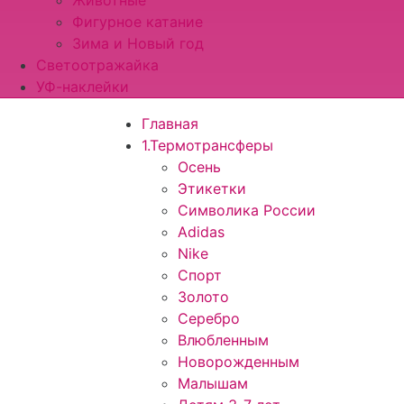
Животные
Фигурное катание
Зима и Новый год
Светоотражайка
УФ-наклейки
Главная
1.Термотрансферы
Осень
Этикетки
Символика России
Adidas
Nike
Спорт
Золото
Серебро
Влюбленным
Новорожденным
Малышам