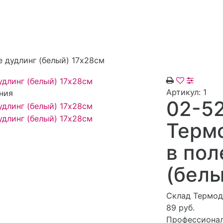
 дудлинг (белый) 17х28см
Артикул:
1
ния
02-5
Терм
в пол
(белы
Склад Термод
89 руб.
Профессионал