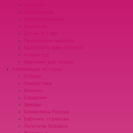
Серебро
Влюбленным
Новорожденным
Малышам
Детям 3-7 лет
Прикольные надписи
Единороги, феи, русалки
Новый год
Картинки для печати
Аппликации из страз
Стразы
Гимнастика
Короны
Сердечки
Звезды
Символика России
Бабочки, стрекозы
Логотипы брендов