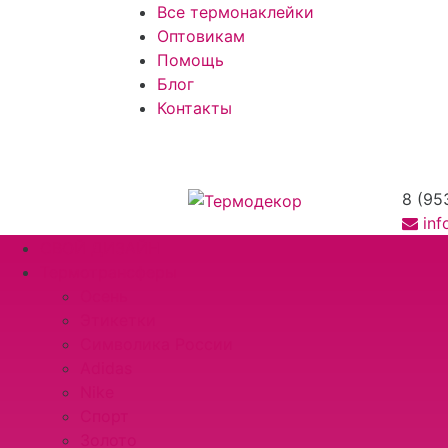
Все термонаклейки
Оптовикам
Помощь
Блог
Контакты
8 (95
in
СВОЙ ДИЗАЙН
Термотрансферы
Осень
Этикетки
Символика России
Adidas
Nike
Спорт
Золото