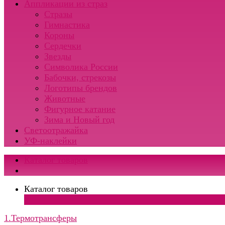
Аппликации из страз
Стразы
Гимнастика
Короны
Сердечки
Звезды
Символика России
Бабочки, стрекозы
Логотипы брендов
Животные
Фигурное катание
Зима и Новый год
Светоотражайка
УФ-наклейки
Каталог товаров
Каталог товаров
×
1.Термотрансферы