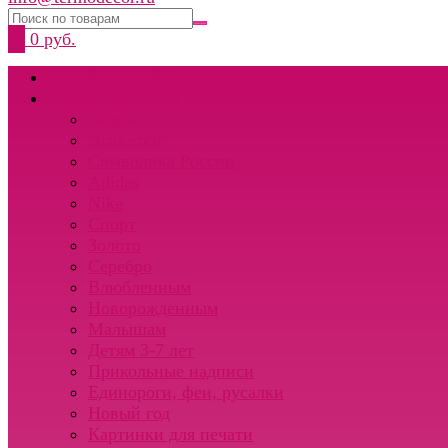
0
0 руб.
СВОЙ ДИЗАЙН
Термотрансферы
Осень
Этикетки
Символика России
Adidas
Nike
Спорт
Золото
Серебро
Влюбленным
Новорожденным
Малышам
Детям 3-7 лет
Прикольные надписи
Единороги, феи, русалки
Новый год
Картинки для печати