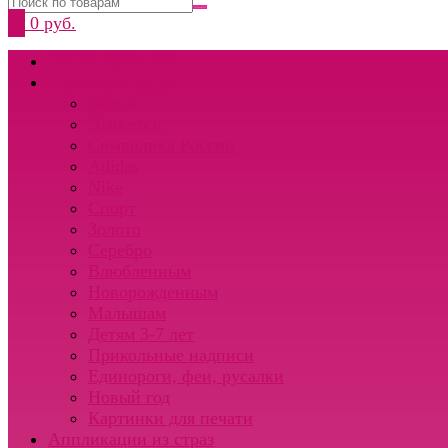
0
0 руб.
СВОЙ ДИЗАЙН
Термотрансферы
Осень
Этикетки
Символика России
Adidas
Nike
Спорт
Золото
Серебро
Влюбленным
Новорожденным
Малышам
Детям 3-7 лет
Прикольные надписи
Единороги, феи, русалки
Новый год
Картинки для печати
Аппликации из страз