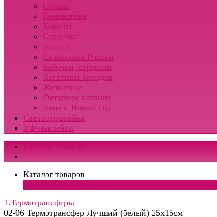
Стразы
Гимнастика
Короны
Сердечки
Звезды
Символика России
Бабочки, стрекозы
Логотипы брендов
Животные
Фигурное катание
Зима и Новый год
Светоотражайка
УФ-наклейки
Каталог товаров
Каталог товаров
×
1.Термотрансферы
02-06 Термотрансфер Лучший (белый) 25х15см