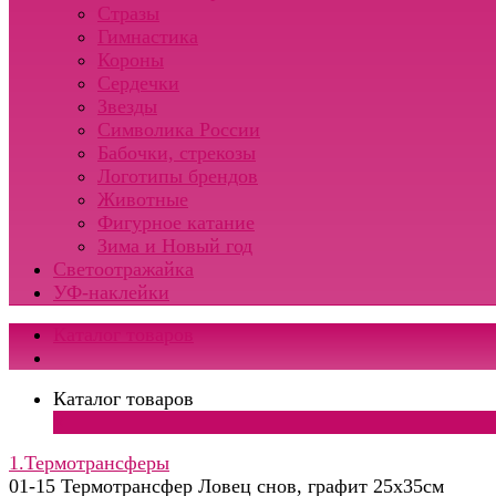
Стразы
Гимнастика
Короны
Сердечки
Звезды
Символика России
Бабочки, стрекозы
Логотипы брендов
Животные
Фигурное катание
Зима и Новый год
Светоотражайка
УФ-наклейки
Каталог товаров
Каталог товаров
×
1.Термотрансферы
01-15 Термотрансфер Ловец снов, графит 25х35см