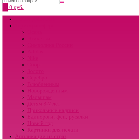
0
0 руб.
СВОЙ ДИЗАЙН
Термотрансферы
Осень
Этикетки
Символика России
Adidas
Nike
Спорт
Золото
Серебро
Влюбленным
Новорожденным
Малышам
Детям 3-7 лет
Прикольные надписи
Единороги, феи, русалки
Новый год
Картинки для печати
Аппликации из страз