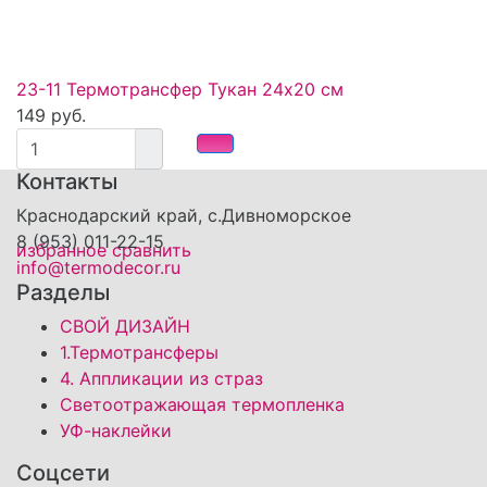
23-11 Термотрансфер Тукан 24х20 см
149 руб.
Контакты
Краснодарский край, с.Дивноморское
8 (953) 011-22-15
избранное
сравнить
info@termodecor.ru
Разделы
СВОЙ ДИЗАЙН
1.Термотрансферы
4. Аппликации из страз
Светоотражающая термопленка
УФ-наклейки
Соцсети