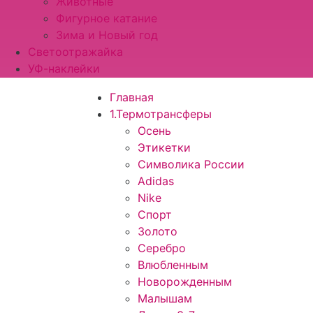
Животные
Фигурное катание
Зима и Новый год
Светоотражайка
УФ-наклейки
Главная
1.Термотрансферы
Осень
Этикетки
Символика России
Adidas
Nike
Спорт
Золото
Серебро
Влюбленным
Новорожденным
Малышам