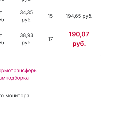
т
34,35
15
194,65 руб.
уб
руб.
190,07
т
38,93
17
уб
руб.
руб.
Термотрансферы
ам
подборка
го монитора.