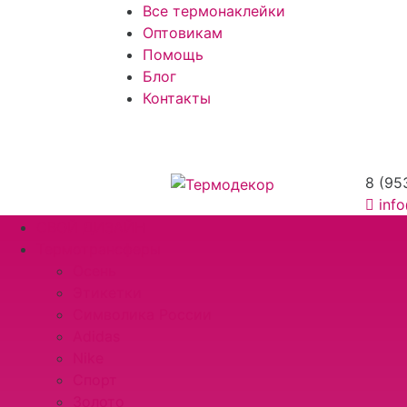
Все термонаклейки
Оптовикам
Помощь
Блог
Контакты
8 (95
inf
СВОЙ ДИЗАЙН
Термотрансферы
Осень
Этикетки
Символика России
Adidas
Nike
Спорт
Золото