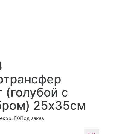
4
отрансфер
 (голубой с
бром) 25х35см
екор:
0Под заказ