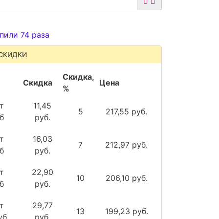
пили 74 раза
СКИДКИ
Скидка,
Скидка
Цена
%
т
11,45
5
217,55 руб.
б
руб.
т
16,03
7
212,97 руб.
б
руб.
т
22,90
10
206,10 руб.
б
руб.
т
29,77
13
199,23 руб.
уб
руб.