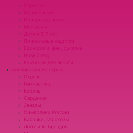
Серебро
Влюбленным
Новорожденным
Малышам
Детям 3-7 лет
Прикольные надписи
Единороги, феи, русалки
Новый год
Картинки для печати
Аппликации из страз
Стразы
Гимнастика
Короны
Сердечки
Звезды
Символика России
Бабочки, стрекозы
Логотипы брендов